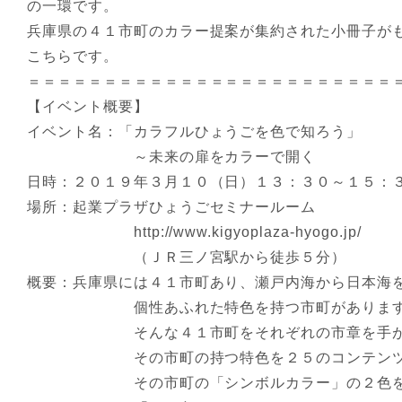
の一環です。
兵庫県の４１市町のカラー提案が集約された小冊子が
こちらです。
＝＝＝＝＝＝＝＝＝＝＝＝＝＝＝＝＝＝＝＝＝＝＝＝
【イベント概要】
イベント名：「カラフルひょうごを色で知ろう」
～未来の扉をカラーで開く
日時：２０１９年３月１０（日）１３：３０～１５：
場所：起業プラザひょうごセミナールーム
http://www.kigyoplaza-hyogo.jp/
（ＪＲ三ノ宮駅から徒歩５分）
概要：兵庫県には４１市町あり、瀬戸内海から日本海
個性あふれた特色を持つ市町があります
そんな４１市町をそれぞれの市章を手が
その市町の持つ特色を２５のコンテンツか
その市町の「シンボルカラー」の２色を導