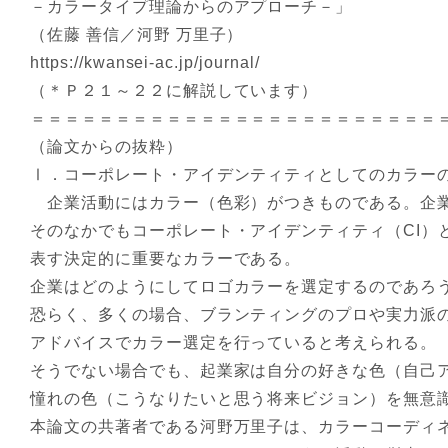
－カラータイプ理論からのアプローチ－」
（佐藤 善信／河野 万里子）
https://kwansei-ac.jp/journal/
（＊Ｐ２１～２２に解説しています）
＝＝＝＝＝＝＝＝＝＝＝＝＝＝＝＝＝＝＝＝＝＝＝＝
（論文からの抜粋）
Ⅰ．コーポレート・アイデンティティとしてのカラー
企業活動にはカラー（色彩）がつきものである。企
そのなかでもコーポレート・アイデンティティ（CI）
表す決定的に重要なカラーである。
企業はどのようにしてロゴカラーを選定するのであろ
恐らく、多くの場合、ブランティングのプロや実力派
アドバイスでカラー選定を行っていると考えられる。
そうでない場合でも、起業家は自分の好きな色（自己
憧れの色（こうなりたいと思う将来ビジョン）を無意
本論文の共著者である河野万里子は、カラーコーディ