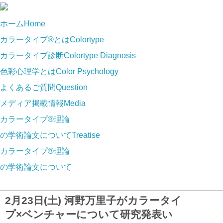
ホーム
Home
カラータイプ®とは
Colortype
カラータイプ診断
Colortype Diagnosis
色彩心理学とは
Color Psychology
よくあるご質問
Question
メディア掲載情報
Media
カラータイプ®理論
の学術論文について
Treatise
カラータイプ®理論
の学術論文について
2月23日(土) 河野万里子がカラータイ
プ×ベンチャーについて研究発表い