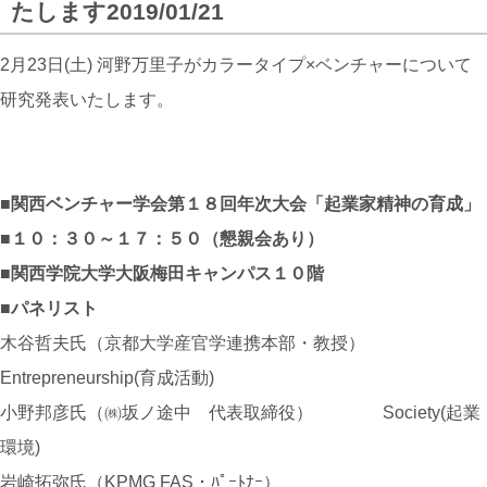
たします
2019/01/21
2月23日(土) 河野万里子がカラータイプ×ベンチャーについて
研究発表いたします。
■関西ベンチャー学会第１８回年次大会「起業家精神の育成」
■１０：３０～１７：５０（懇親会あり）
■関西学院大学大阪梅田キャンパス１０階
■パネリスト
木谷哲夫氏（京都大学産官学連携本部・教授）
Entrepreneurship(育成活動)
小野邦彦氏（㈱坂ノ途中 代表取締役） Society(起業
環境)
岩崎拓弥氏（KPMG FAS・ﾊﾟｰﾄﾅｰ）