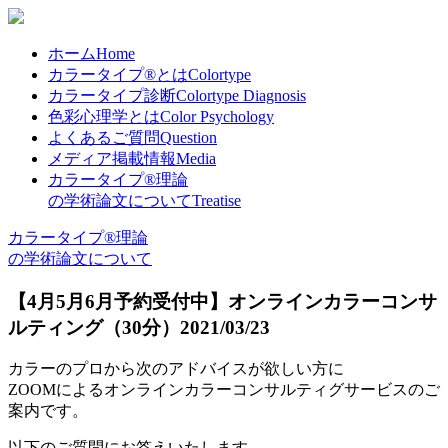
ホーム
Home
カラータイプ®とは
Colortype
カラータイプ診断
Colortype Diagnosis
色彩心理学とは
Color Psychology
よくあるご質問
Question
メディア掲載情報
Media
カラータイプ®理論
の学術論文について
Treatise
カラータイプ®理論
の学術論文について
【4月5月6月予約受付中】オンラインカラーコンサ
ルティング（30分）
2021/03/23
カラーのプロから次のアドバイスが欲しい方に
ZOOMによるオンラインカラーコンサルティグサービスのご
案内です。
以下のご質問にお答えいたします。