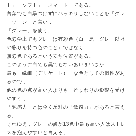
ト」「ソフト」
「スマート」である。
言葉でも白黒つけずにハッキリしないことを「グレ
ーゾーン」と言
い，
「グレー」を使う。
色彩学上でもグレーは有彩色（白・黒・グレー以外
の彩りを持つ色
のこと）ではなく
無彩色であるという立ち位置がある。
このように白でも黒でもないあいまいさが
最も「繊細（デリケート）」な色としての個性があ
るので，
他の色の点が高い人よりも一番まわりの影響を受け
やすく，
「鈍感力」とは全く反対の「敏感力」があると言え
る。
それゆえ，グレーの点が13色中最も高い人はストレ
スを抱えやす
いと言える。