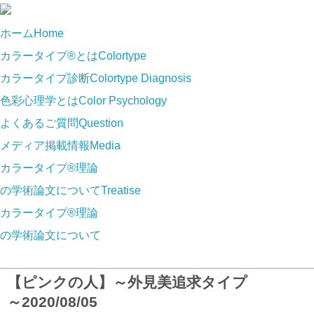
ホーム
Home
カラータイプ®とは
Colortype
カラータイプ診断
Colortype Diagnosis
色彩心理学とは
Color Psychology
よくあるご質問
Question
メディア掲載情報
Media
カラータイプ®理論
の学術論文について
Treatise
カラータイプ®理論
の学術論文について
【ピンクの人】～外見美追求タイプ
～
2020/08/05