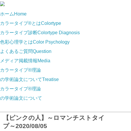
ホーム
Home
カラータイプ®とは
Colortype
カラータイプ診断
Colortype Diagnosis
色彩心理学とは
Color Psychology
よくあるご質問
Question
メディア掲載情報
Media
カラータイプ®理論
の学術論文について
Treatise
カラータイプ®理論
の学術論文について
【ピンクの人】～ロマンチストタイ
プ～
2020/08/05