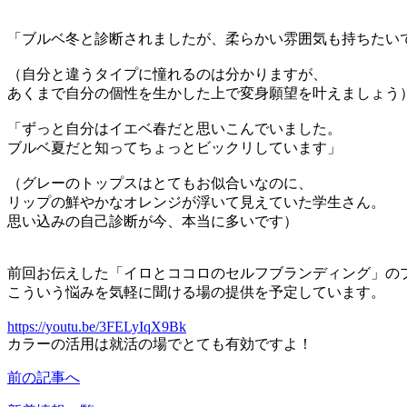
「ブルベ冬と診断されましたが、柔らかい雰囲気も持ちたい
（自分と違うタイプに憧れるのは分かりますが、
あくまで自分の個性を生かした上で変身願望を叶えましょう
「ずっと自分はイエベ春だと思いこんでいました。
ブルベ夏だと知ってちょっとビックリしています」
（グレーのトップスはとてもお似合いなのに、
リップの鮮やかなオレンジが浮いて見えていた学生さん。
思い込みの自己診断が今、本当に多いです）
前回お伝えした「イロとココロのセルフブランディング」の
こういう悩みを気軽に聞ける場の提供を予定しています。
https://youtu.be/3FELyIqX9Bk
カラーの活用は就活の場でとても有効ですよ！
前の記事へ