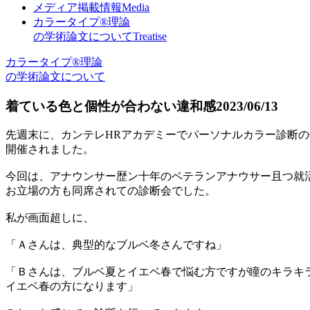
メディア掲載情報
Media
カラータイプ®理論
の学術論文について
Treatise
カラータイプ®理論
の学術論文について
着ている色と個性が合わない違和感
2023/06/13
先週末に、カンテレHRアカデミーでパーソナルカラー診断
開催されました。
今回は、アナウンサー歴ン十年のベテランアナウサー且つ就
お立場の方も同席されての診断会でした。
私が画面超しに、
「Ａさんは、典型的なブルベ冬さんですね」
「Ｂさんは、ブルベ夏とイエベ春で悩む方ですが瞳のキラキ
イエベ春の方になります」