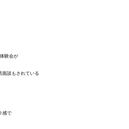
の体験会が
活面談もされている
ラ感で