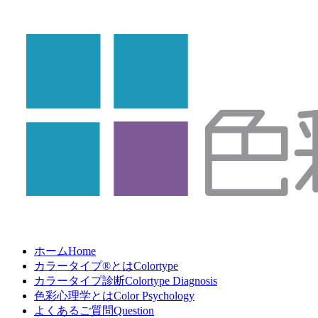
ホーム
Home
カラータイプ®とは
Colortype
カラータイプ診断
Colortype Diagnosis
色彩心理学とは
Color Psychology
よくあるご質問
Question