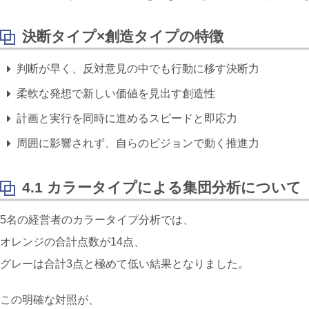
決断タイプ×
創造タイプの特徴
判断が早く、反対意見の中でも行動に移す決断力
柔軟な発想で新しい価値を見出す創造性
計画と実行を同時に進めるスピードと即応力
周囲に影響されず、自らのビジョンで動く推進力
4.1 カラータイプによる集団分析について
5名の経営者のカラータイプ分析では、
オレンジ
の合計点数が14点、
グレー
は合計3点と極めて低い結果となりました。
この明確な対照が、