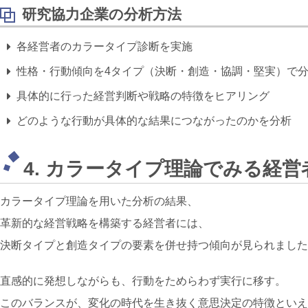
研究協力企業の分析方法
各経営者のカラータイプ診断を実施
性格・行動傾向を4タイプ（
決断・
創造・
協調・
堅実）で
具体的に行った経営判断や戦略の特徴をヒアリング
どのような行動が具体的な結果につながったのかを分析
4. カラータイプ理論でみる経
カラータイプ理論を用いた分析の結果、
革新的な経営戦略を構築する経営者には、
決断タイプと
創造タイプの要素を併せ持つ傾向が見られました
直感的に発想しながらも、行動をためらわず実行に移す。
このバランスが、変化の時代を生き抜く意思決定の特徴といえ