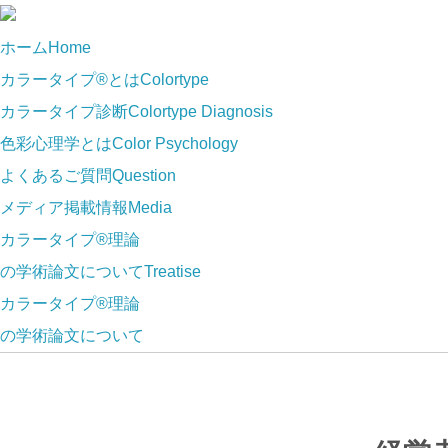
ホーム
Home
カラータイプ®とは
Colortype
カラータイプ診断
Colortype Diagnosis
色彩心理学とは
Color Psychology
よくあるご質問
Question
メディア掲載情報
Media
カラータイプ®理論
の学術論文について
Treatise
カラータイプ®理論
の学術論文について