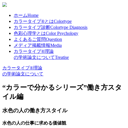
ホーム
Home
カラータイプ®とは
Colortype
カラータイプ診断
Colortype Diagnosis
色彩心理学とは
Color Psychology
よくあるご質問
Question
メディア掲載情報
Media
カラータイプ®理論
の学術論文について
Treatise
カラータイプ®理論
の学術論文について
“カラーで分かるシリーズ”働き方スタ
イル編
水色の人の働き方スタイル
水色の人の仕事に求める価値観