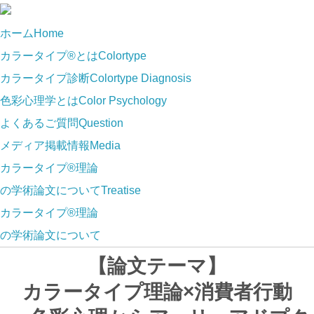
ホーム
Home
カラータイプ®とは
Colortype
カラータイプ診断
Colortype Diagnosis
色彩心理学とは
Color Psychology
よくあるご質問
Question
メディア掲載情報
Media
カラータイプ®理論
の学術論文について
Treatise
カラータイプ®理論
の学術論文について
【論文テーマ】
カラータイプ理論×消費者行動